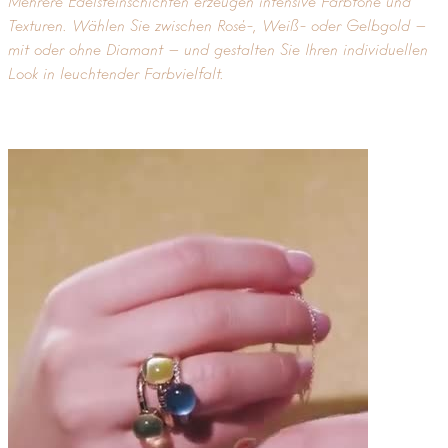
Mehrere Edelsteinschichten erzeugen intensive Farbtöne und
Texturen. Wählen Sie zwischen Rosé-, Weiß- oder Gelbgold –
mit oder ohne Diamant – und gestalten Sie Ihren individuellen
Look in leuchtender Farbvielfalt.