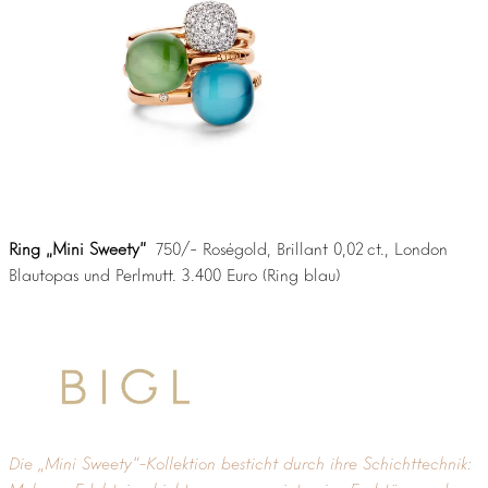
Ring „Mini Sweety“
750/- Roségold, Brillant 0,02 ct., London
Blautopas und Perlmutt. 3.400 Euro (Ring blau)
Die „Mini Sweety“-Kollektion besticht durch ihre Schichttechnik: