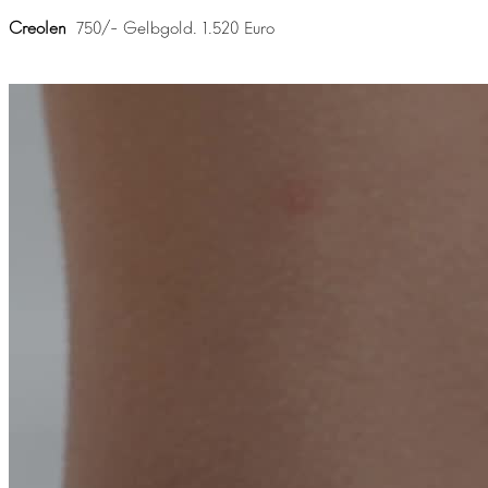
Creolen
750/- Gelbgold. 1.520 Euro